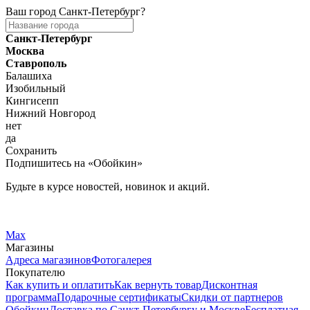
Ваш город
Санкт-Петербург
?
Санкт-Петербург
Москва
Ставрополь
Балашиха
Изобильный
Кингисепп
Нижний Новгород
нет
да
Сохранить
Подпишитесь на «Обойкин»
Будьте в курсе новостей, новинок и акций.
Telegram
Вконтакте
Max
Магазины
Адреса магазинов
Фотогалерея
Покупателю
Как купить и оплатить
Как вернуть товар
Дисконтная
программа
Подарочные сертификаты
Скидки от партнеров
Обойкин
Доставка по Санкт-Петербургу и Москве
Бесплатная