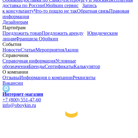
доставка по России
Обойкин сервис
Запись
к консультанту
Что-то пошло не так
Обратная связь
Правовая
информация
Дизайнерам
Партнёрам
Предложить товар
Предложить аренду
Юридическим
лицам
Франшиза Обойкин
События
Новости
Статьи
Мероприятия
Акции
Справочник
Справочная информация
Условные
обозначения
Бренды
Сертификаты
Калькулятор
О компании
Отзывы
Информация о компании
Реквизиты
Вакансии
Интернет-магазин
+7 (800) 551-47-60
info@oboykin.ru