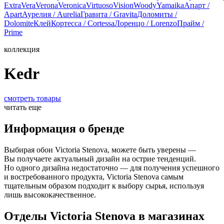
Extra
Vera
Verona
Veronica
Virtuoso
Vision
Woody
Yamaika
Апарт /
Apart
Аурелия / Aurelia
Гравита / Gravita
Доломиты /
Dolomite
Клей
Кортесса / Cortessa
Лоренцо / Lorenzo
Прайм /
Prime
коллекция
Kedr
смотреть товары
читать еще
Информация о бренде
Выбирая обои Victoria Stenova, можете быть уверены —
Вы получаете актуальный дизайн на острие тенденций.
Но одного дизайна недостаточно — для получения успешного
и востребованного продукта, Victoria Stenova самым
тщательным образом подходит к выбору сырья, используя
лишь высококачественное.
Отделы Victoria Stenova в магазинах