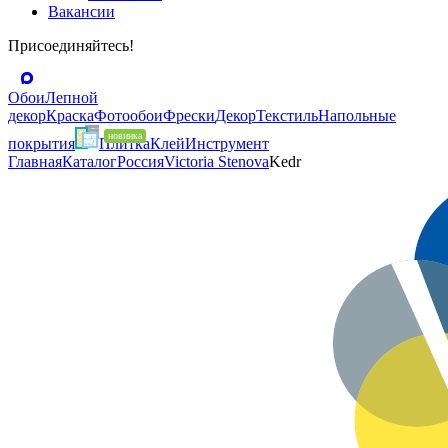
Вакансии
Присоединяйтесь!
Обои
Лепной
декор
Краска
Фотообои
Фрески
Декор
Текстиль
Напольные
покрытия
Плитка
Клей
Инструмент
Главная
Каталог
Россия
Victoria Stenova
Kedr