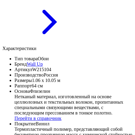
Характеристики
Тип товара
Обои
Бренд
Wall Up
Артикул
W215104
Производство
Россия
Размеры
1.06 x 10.05 м
Раппорт
64 см
Основа
Флизелин
Нетканый материал, изготовленный на основе
целлюлозных и текстильных волокон, пропитанных
специальными связующими веществами, с
последующим прессованием в тонкое полотно.
Перейти в справочник
Покрытие
Винил
Термопластичный полимер, представляющий собой
бесцветную прозрачную массу с химической стойкостью