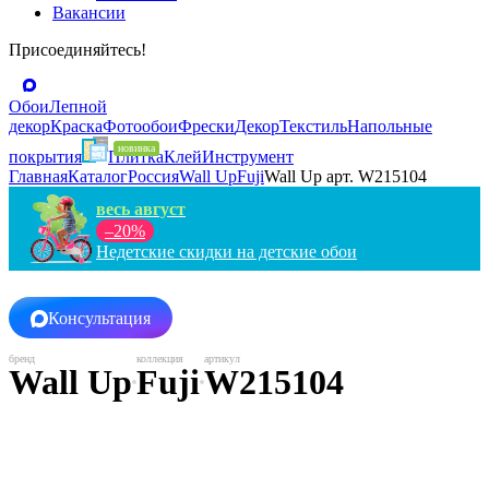
Вакансии
Присоединяйтесь!
Обои
Лепной
декор
Краска
Фотообои
Фрески
Декор
Текстиль
Напольные
покрытия
Плитка
Клей
Инструмент
Главная
Каталог
Россия
Wall Up
Fuji
Wall Up арт. W215104
весь август
–20%
Недетские скидки на детские обои
Консультация
Wall Up
Fuji
W215104