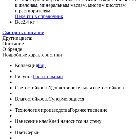
к щелочам, минеральным маслам, многим кислотам
и растворителям.
Перейти в справочник
Вес
2.4 кг
Смотреть описание
Другие цвета:
Описание
О бренде
Подробные характеристики
Коллекция
Fuji
Рисунок
Растительный
Светостойкость
Удовлетворительная светостойкость
Влагостойкость
Супермоющиеся
Технология производства
Горячее тиснение
Нанесение клея
Клей наносится на стену
Цвет
Серый