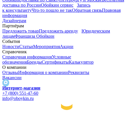
доставка по России
Обойкин сервис
Запись
к консультанту
Что-то пошло не так
Обратная связь
Правовая
информация
Дизайнерам
Партнёрам
Предложить товар
Предложить аренду
Юридическим
лицам
Франшиза Обойкин
События
Новости
Статьи
Мероприятия
Акции
Справочник
Справочная информация
Условные
обозначения
Бренды
Сертификаты
Калькулятор
О компании
Отзывы
Информация о компании
Реквизиты
Вакансии
Интернет-магазин
+7 (800) 551-47-60
info@oboykin.ru