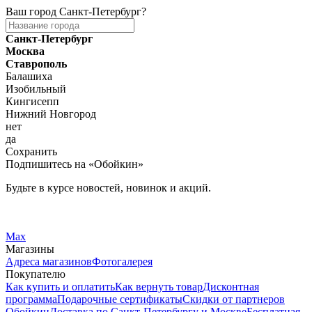
Ваш город
Санкт-Петербург
?
Санкт-Петербург
Москва
Ставрополь
Балашиха
Изобильный
Кингисепп
Нижний Новгород
нет
да
Сохранить
Подпишитесь на «Обойкин»
Будьте в курсе новостей, новинок и акций.
Telegram
Вконтакте
Max
Магазины
Адреса магазинов
Фотогалерея
Покупателю
Как купить и оплатить
Как вернуть товар
Дисконтная
программа
Подарочные сертификаты
Скидки от партнеров
Обойкин
Доставка по Санкт-Петербургу и Москве
Бесплатная