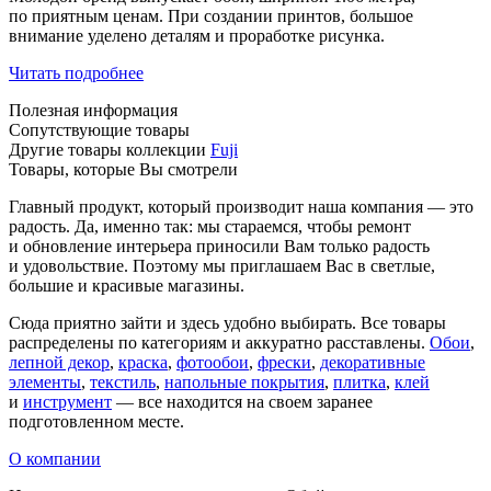
по приятным ценам. При создании принтов, большое
внимание уделено деталям и проработке рисунка.
Читать подробнее
Полезная информация
Сопутствующие товары
Другие товары коллекции
Fuji
Товары, которые Вы смотрели
Главный продукт, который производит наша компания — это
радость. Да, именно так: мы стараемся, чтобы ремонт
и обновление интерьера приносили Вам только радость
и удовольствие. Поэтому мы приглашаем Вас в светлые,
большие и красивые магазины.
Сюда приятно зайти и здесь удобно выбирать. Все товары
распределены по категориям и аккуратно расставлены.
Обои
,
лепной декор
,
краска
,
фотообои
,
фрески
,
декоративные
элементы
,
текстиль
,
напольные покрытия
,
плитка
,
клей
и
инструмент
— все находится на своем заранее
подготовленном месте.
О компании