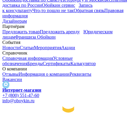
доставка по России
Обойкин сервис
Запись
к консультанту
Что-то пошло не так
Обратная связь
Правовая
информация
Дизайнерам
Партнёрам
Предложить товар
Предложить аренду
Юридическим
лицам
Франшиза Обойкин
События
Новости
Статьи
Мероприятия
Акции
Справочник
Справочная информация
Условные
обозначения
Бренды
Сертификаты
Калькулятор
О компании
Отзывы
Информация о компании
Реквизиты
Вакансии
Интернет-магазин
+7 (800) 551-47-60
info@oboykin.ru