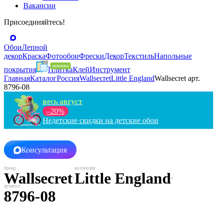
Вакансии
Присоединяйтесь!
Обои
Лепной
декор
Краска
Фотообои
Фрески
Декор
Текстиль
Напольные
покрытия
Плитка
Клей
Инструмент
Главная
Каталог
Россия
Wallsecret
Little England
Wallsecret арт.
8796-08
весь август
–20%
Недетские скидки на детские обои
Консультация
Wallsecret
Little England
8796-08