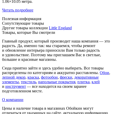
1.06×10.05 метра.
Читать подробнее
Полезная информация
Сопутствующие товары
Другие товары коллекции
Little England
Товары, которые Вы смотрели
Главный продукт, который производит наша компания — это
радость. Да, именно так: мы стараемся, чтобы ремонт
и обновление интерьера приносили Вам только радость
и удовольствие. Поэтому мы приглашаем Вас в светлые,
большие и красивые магазины.
Сюда приятно зайти и здесь удобно выбирать. Все товары
распределены по категориям и аккуратно расставлены.
Обои
,
лепной декор
,
краска
,
фотообои
,
фрески
,
декоративные
элементы
,
текстиль
,
напольные покрытия
,
плитка
,
клей
и
инструмент
— все находится на своем заранее
подготовленном месте.
О компании
Цены и наличие товара в магазинах Обойкин могут
отличаться от указанных на сайте, актуальную информацию