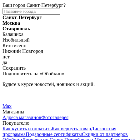
Ваш город
Санкт-Петербург
?
Санкт-Петербург
Москва
Ставрополь
Балашиха
Изобильный
Кингисепп
Нижний Новгород
нет
да
Сохранить
Подпишитесь на «Обойкин»
Будьте в курсе новостей, новинок и акций.
Telegram
Вконтакте
Max
Магазины
Адреса магазинов
Фотогалерея
Покупателю
Как купить и оплатить
Как вернуть товар
Дисконтная
программа
Подарочные сертификаты
Скидки от партнеров
Обойкин
Доставка по Санкт-Петербургу и Москве
Бесплатная