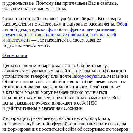
и удовольствие. Поэтому мы приглашаем Вас в светлые,
большие и красивые магазины.
Сюда приятно зайти и здесь удобно выбирать. Все товары
распределены по категориям и аккуратно расставлены.
Обои
,
лепной декор
,
краска
,
фотообои
,
фрески
,
декоративные
элементы
,
текстиль
,
напольные покрытия
,
плитка
,
клей
и
инструмент
— все находится на своем заранее
подготовленном месте.
О компании
Цены и наличие товара в магазинах Обойкин могут
отличаться от указанных на сайте, актуальную информацию
уточняйте по телефону или почте
info@oboykin.ru
. Магазины
Обойкин оставляют за собой право в любое время изменять
стоимость товаров, указанную в каталоге. Изображенные
в каталоге модели могут незначительно отличаться
от конкретных моделей, представленных в магазине. Все
цены указаны в рублях, включают в себя НДС
и действительны в магазинах Обойкин.
Информация, размещенная на сайте www.oboykin.ru,
не является публичной офертой, и предназначена только для
информирования посетителей сайта об ассортименте товаров,