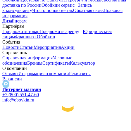
доставка по России
Обойкин сервис
Запись
к консультанту
Что-то пошло не так
Обратная связь
Правовая
информация
Дизайнерам
Партнёрам
Предложить товар
Предложить аренду
Юридическим
лицам
Франшиза Обойкин
События
Новости
Статьи
Мероприятия
Акции
Справочник
Справочная информация
Условные
обозначения
Бренды
Сертификаты
Калькулятор
О компании
Отзывы
Информация о компании
Реквизиты
Вакансии
Интернет-магазин
+7 (800) 551-47-60
info@oboykin.ru