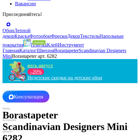
Вакансии
Присоединяйтесь!
Обои
Лепной
декор
Краска
Фотообои
Фрески
Декор
Текстиль
Напольные
покрытия
Плитка
Клей
Инструмент
Главная
Каталог
Швеция
Borastapeter
Scandinavian Designers
Mini
Borastapeter арт. 6282
весь август
–20%
Недетские скидки на детские обои
Консультация
Borastapeter
Scandinavian Designers Mini
6282