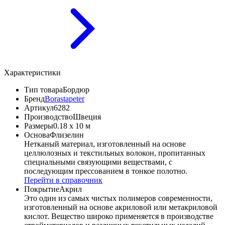
Характеристики
Тип товара
Бордюр
Бренд
Borastapeter
Артикул
6282
Производство
Швеция
Размеры
0.18 x 10 м
Основа
Флизелин
Нетканый материал, изготовленный на основе
целлюлозных и текстильных волокон, пропитанных
специальными связующими веществами, с
последующим прессованием в тонкое полотно.
Перейти в справочник
Покрытие
Акрил
Это один из самых чистых полимеров современности,
изготовленный на основе акриловой или метакриловой
кислот. Вещество широко применяется в производстве