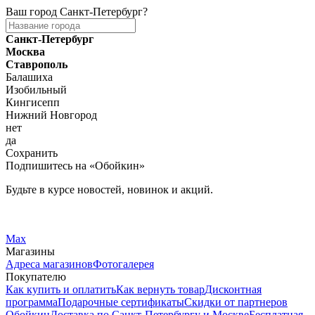
Ваш город
Санкт-Петербург
?
Санкт-Петербург
Москва
Ставрополь
Балашиха
Изобильный
Кингисепп
Нижний Новгород
нет
да
Сохранить
Подпишитесь на «Обойкин»
Будьте в курсе новостей, новинок и акций.
Telegram
Вконтакте
Max
Магазины
Адреса магазинов
Фотогалерея
Покупателю
Как купить и оплатить
Как вернуть товар
Дисконтная
программа
Подарочные сертификаты
Скидки от партнеров
Обойкин
Доставка по Санкт-Петербургу и Москве
Бесплатная