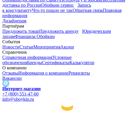
доставка по России
Обойкин сервис
Запись
к консультанту
Что-то пошло не так
Обратная связь
Правовая
информация
Дизайнерам
Партнёрам
Предложить товар
Предложить аренду
Юридическим
лицам
Франшиза Обойкин
События
Новости
Статьи
Мероприятия
Акции
Справочник
Справочная информация
Условные
обозначения
Бренды
Сертификаты
Калькулятор
О компании
Отзывы
Информация о компании
Реквизиты
Вакансии
Интернет-магазин
+7 (800) 551-47-60
info@oboykin.ru