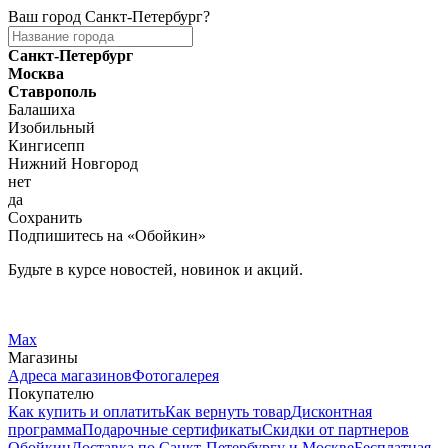
Ваш город
Санкт-Петербург
?
Санкт-Петербург
Москва
Ставрополь
Балашиха
Изобильный
Кингисепп
Нижний Новгород
нет
да
Сохранить
Подпишитесь на «Обойкин»
Будьте в курсе новостей, новинок и акций.
Telegram
Вконтакте
Max
Магазины
Адреса магазинов
Фотогалерея
Покупателю
Как купить и оплатить
Как вернуть товар
Дисконтная
программа
Подарочные сертификаты
Скидки от партнеров
Обойкин
Доставка по Санкт-Петербургу и Москве
Бесплатная