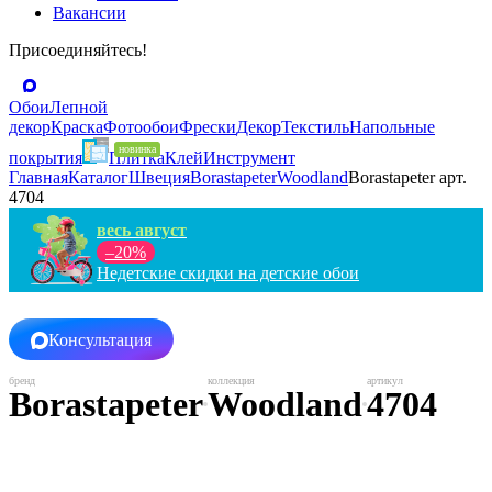
Вакансии
Присоединяйтесь!
Обои
Лепной
декор
Краска
Фотообои
Фрески
Декор
Текстиль
Напольные
покрытия
Плитка
Клей
Инструмент
Главная
Каталог
Швеция
Borastapeter
Woodland
Borastapeter арт.
4704
весь август
–20%
Недетские скидки на детские обои
Консультация
Borastapeter
Woodland
4704