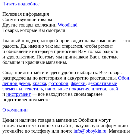
Читать подробнее
Полезная информация
Сопутствующие товары
Другие товары коллекции
Woodland
Товары, которые Вы смотрели
Главный продукт, который производит наша компания — это
радость. Да, именно так: мы стараемся, чтобы ремонт
и обновление интерьера приносили Вам только радость
и удовольствие. Поэтому мы приглашаем Вас в светлые,
большие и красивые магазины.
Сюда приятно зайти и здесь удобно выбирать. Все товары
распределены по категориям и аккуратно расставлены.
Обои
,
лепной декор
,
краска
,
фотообои
,
фрески
,
декоративные
элементы
,
текстиль
,
напольные покрытия
,
плитка
,
клей
и
инструмент
— все находится на своем заранее
подготовленном месте.
О компании
Цены и наличие товара в магазинах Обойкин могут
отличаться от указанных на сайте, актуальную информацию
уточняйте по телефону или почте
info@oboykin.ru
. Магазины