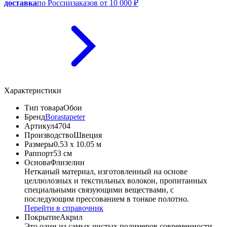
доставка
по России
заказов от 10 000 ₽
Характеристики
Тип товара
Обои
Бренд
Borastapeter
Артикул
4704
Производство
Швеция
Размеры
0.53 x 10.05 м
Раппорт
53 см
Основа
Флизелин
Нетканый материал, изготовленный на основе
целлюлозных и текстильных волокон, пропитанных
специальными связующими веществами, с
последующим прессованием в тонкое полотно.
Перейти в справочник
Покрытие
Акрил
Это один из самых чистых полимеров современности,