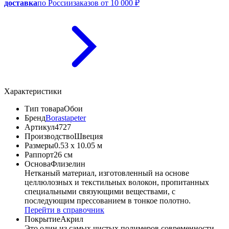
доставка
по России
заказов от 10 000 ₽
Характеристики
Тип товара
Обои
Бренд
Borastapeter
Артикул
4727
Производство
Швеция
Размеры
0.53 x 10.05 м
Раппорт
26 см
Основа
Флизелин
Нетканый материал, изготовленный на основе
целлюлозных и текстильных волокон, пропитанных
специальными связующими веществами, с
последующим прессованием в тонкое полотно.
Перейти в справочник
Покрытие
Акрил
Это один из самых чистых полимеров современности,