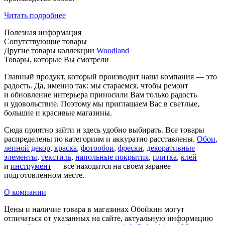
Читать подробнее
Полезная информация
Сопутствующие товары
Другие товары коллекции
Woodland
Товары, которые Вы смотрели
Главный продукт, который производит наша компания — это
радость. Да, именно так: мы стараемся, чтобы ремонт
и обновление интерьера приносили Вам только радость
и удовольствие. Поэтому мы приглашаем Вас в светлые,
большие и красивые магазины.
Сюда приятно зайти и здесь удобно выбирать. Все товары
распределены по категориям и аккуратно расставлены.
Обои
,
лепной декор
,
краска
,
фотообои
,
фрески
,
декоративные
элементы
,
текстиль
,
напольные покрытия
,
плитка
,
клей
и
инструмент
— все находится на своем заранее
подготовленном месте.
О компании
Цены и наличие товара в магазинах Обойкин могут
отличаться от указанных на сайте, актуальную информацию