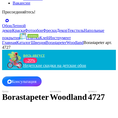
Вакансии
Присоединяйтесь!
Обои
Лепной
декор
Краска
Фотообои
Фрески
Декор
Текстиль
Напольные
покрытия
Плитка
Клей
Инструмент
Главная
Каталог
Швеция
Borastapeter
Woodland
Borastapeter арт.
4727
весь август
–20%
Недетские скидки на детские обои
Консультация
Borastapeter
Woodland
4727