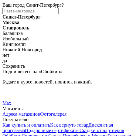
Ваш город
Санкт-Петербург
?
Санкт-Петербург
Москва
Ставрополь
Балашиха
Изобильный
Кингисепп
Нижний Новгород
нет
да
Сохранить
Подпишитесь на «Обойкин»
Будьте в курсе новостей, новинок и акций.
Telegram
Вконтакте
Max
Магазины
Адреса магазинов
Фотогалерея
Покупателю
Как купить и оплатить
Как вернуть товар
Дисконтная
программа
Подарочные сертификаты
Скидки от партнеров
Обойкин
Доставка по Санкт-Петербургу и Москве
Бесплатная