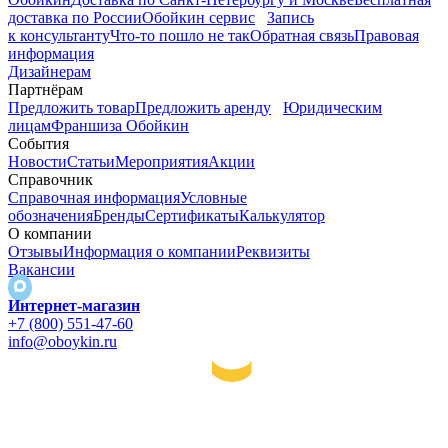
доставка по России
Обойкин сервис
Запись
к консультанту
Что-то пошло не так
Обратная связь
Правовая
информация
Дизайнерам
Партнёрам
Предложить товар
Предложить аренду
Юридическим
лицам
Франшиза Обойкин
События
Новости
Статьи
Мероприятия
Акции
Справочник
Справочная информация
Условные
обозначения
Бренды
Сертификаты
Калькулятор
О компании
Отзывы
Информация о компании
Реквизиты
Вакансии
Интернет-магазин
+7 (800) 551-47-60
info@oboykin.ru