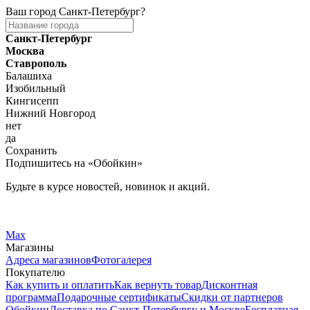
Ваш город
Санкт-Петербург
?
Санкт-Петербург
Москва
Ставрополь
Балашиха
Изобильный
Кингисепп
Нижний Новгород
нет
да
Сохранить
Подпишитесь на «Обойкин»
Будьте в курсе новостей, новинок и акций.
Telegram
Вконтакте
Max
Магазины
Адреса магазинов
Фотогалерея
Покупателю
Как купить и оплатить
Как вернуть товар
Дисконтная
программа
Подарочные сертификаты
Скидки от партнеров
Обойкин
Доставка по Санкт-Петербургу и Москве
Бесплатная