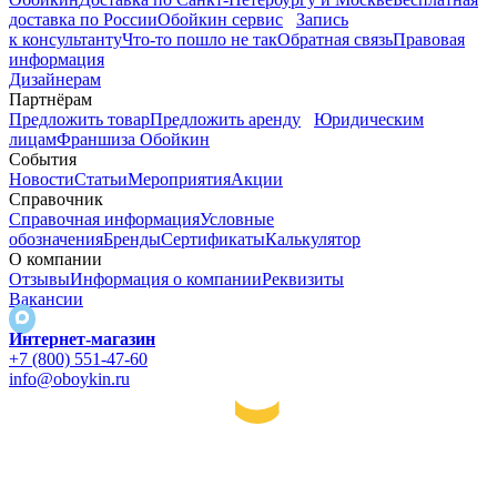
доставка по России
Обойкин сервис
Запись
к консультанту
Что-то пошло не так
Обратная связь
Правовая
информация
Дизайнерам
Партнёрам
Предложить товар
Предложить аренду
Юридическим
лицам
Франшиза Обойкин
События
Новости
Статьи
Мероприятия
Акции
Справочник
Справочная информация
Условные
обозначения
Бренды
Сертификаты
Калькулятор
О компании
Отзывы
Информация о компании
Реквизиты
Вакансии
Интернет-магазин
+7 (800) 551-47-60
info@oboykin.ru