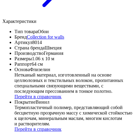
Характеристики
Тип товара
Обои
Бренд
Collection for walls
Артикул
8014
Страна бренда
Швеция
Производство
Германия
Размеры
1.06 x 10 м
Раппорт
64 см
Основа
Флизелин
Нетканый материал, изготовленный на основе
целлюлозных и текстильных волокон, пропитанных
специальными связующими веществами, с
последующим прессованием в тонкое полотно.
Перейти в справочник
Покрытие
Винил
Термопластичный полимер, представляющий собой
бесцветную прозрачную массу с химической стойкостью
к щелочам, минеральным маслам, многим кислотам
и растворителям.
Перейти в справочник