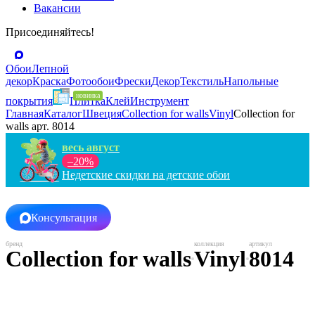
Вакансии
Присоединяйтесь!
Обои
Лепной
декор
Краска
Фотообои
Фрески
Декор
Текстиль
Напольные
покрытия
Плитка
Клей
Инструмент
Главная
Каталог
Швеция
Collection for walls
Vinyl
Collection for
walls арт. 8014
весь август
–20%
Недетские скидки на детские обои
Консультация
Collection for walls
Vinyl
8014