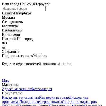
Ваш город
Санкт-Петербург
?
Санкт-Петербург
Москва
Ставрополь
Балашиха
Изобильный
Кингисепп
Нижний Новгород
нет
да
Сохранить
Подпишитесь на «Обойкин»
Будьте в курсе новостей, новинок и акций.
Telegram
Вконтакте
Max
Магазины
Адреса магазинов
Фотогалерея
Покупателю
Как купить и оплатить
Как вернуть товар
Дисконтная
программа
Подарочные сертификаты
Скидки от партнеров
Обойкин
Доставка по Санкт-Петербургу и Москве
Бесплатная