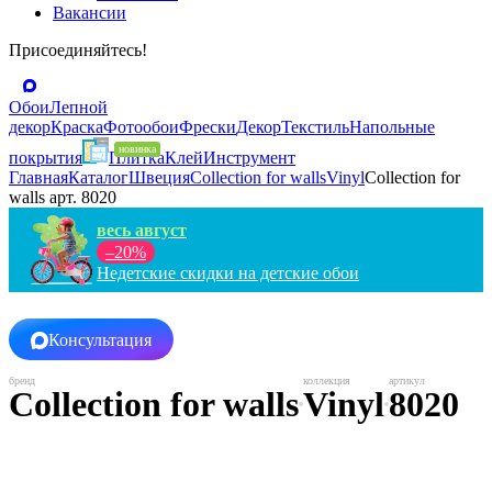
Вакансии
Присоединяйтесь!
Обои
Лепной
декор
Краска
Фотообои
Фрески
Декор
Текстиль
Напольные
покрытия
Плитка
Клей
Инструмент
Главная
Каталог
Швеция
Collection for walls
Vinyl
Collection for
walls арт. 8020
весь август
–20%
Недетские скидки на детские обои
Консультация
Collection for walls
Vinyl
8020