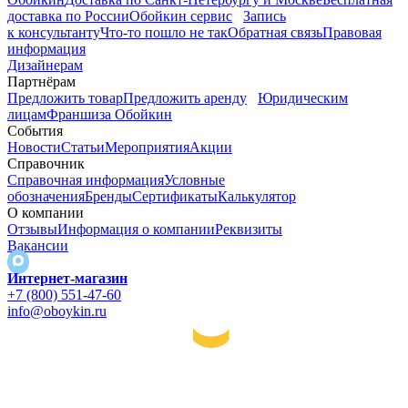
доставка по России
Обойкин сервис
Запись
к консультанту
Что-то пошло не так
Обратная связь
Правовая
информация
Дизайнерам
Партнёрам
Предложить товар
Предложить аренду
Юридическим
лицам
Франшиза Обойкин
События
Новости
Статьи
Мероприятия
Акции
Справочник
Справочная информация
Условные
обозначения
Бренды
Сертификаты
Калькулятор
О компании
Отзывы
Информация о компании
Реквизиты
Вакансии
Интернет-магазин
+7 (800) 551-47-60
info@oboykin.ru