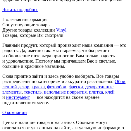
Читать подробнее
Полезная информация
Сопутствующие товары
Другие товары коллекции
Vinyl
Товары, которые Вы смотрели
Главный продукт, который производит наша компания — это
радость. Да, именно так: мы стараемся, чтобы ремонт
и обновление интерьера приносили Вам только радость
и удовольствие. Поэтому мы приглашаем Вас в светлые,
большие и красивые магазины.
Сюда приятно зайти и здесь удобно выбирать. Все товары
распределены по категориям и аккуратно расставлены.
Обои
,
лепной декор
,
краска
,
фотообои
,
фрески
,
декоративные
элементы
,
текстиль
,
напольные покрытия
,
плитка
,
клей
и
инструмент
— все находится на своем заранее
подготовленном месте.
О компании
Цены и наличие товара в магазинах Обойкин могут
отличаться от указанных на сайте, актуальную информацию