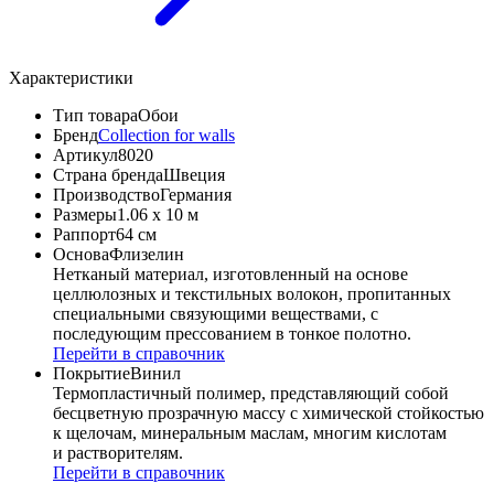
Характеристики
Тип товара
Обои
Бренд
Collection for walls
Артикул
8020
Страна бренда
Швеция
Производство
Германия
Размеры
1.06 x 10 м
Раппорт
64 см
Основа
Флизелин
Нетканый материал, изготовленный на основе
целлюлозных и текстильных волокон, пропитанных
специальными связующими веществами, с
последующим прессованием в тонкое полотно.
Перейти в справочник
Покрытие
Винил
Термопластичный полимер, представляющий собой
бесцветную прозрачную массу с химической стойкостью
к щелочам, минеральным маслам, многим кислотам
и растворителям.
Перейти в справочник