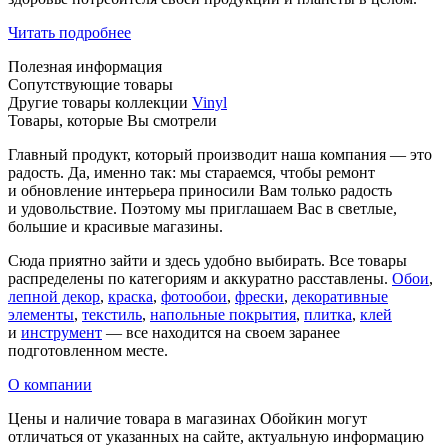
Читать подробнее
Полезная информация
Сопутствующие товары
Другие товары коллекции
Vinyl
Товары, которые Вы смотрели
Главный продукт, который производит наша компания — это
радость. Да, именно так: мы стараемся, чтобы ремонт
и обновление интерьера приносили Вам только радость
и удовольствие. Поэтому мы приглашаем Вас в светлые,
большие и красивые магазины.
Сюда приятно зайти и здесь удобно выбирать. Все товары
распределены по категориям и аккуратно расставлены.
Обои
,
лепной декор
,
краска
,
фотообои
,
фрески
,
декоративные
элементы
,
текстиль
,
напольные покрытия
,
плитка
,
клей
и
инструмент
— все находится на своем заранее
подготовленном месте.
О компании
Цены и наличие товара в магазинах Обойкин могут
отличаться от указанных на сайте, актуальную информацию