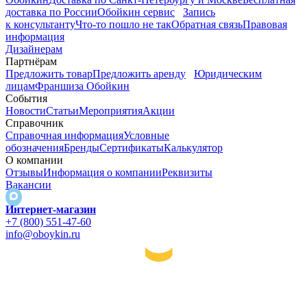
доставка по России
Обойкин сервис
Запись
к консультанту
Что-то пошло не так
Обратная связь
Правовая
информация
Дизайнерам
Партнёрам
Предложить товар
Предложить аренду
Юридическим
лицам
Франшиза Обойкин
События
Новости
Статьи
Мероприятия
Акции
Справочник
Справочная информация
Условные
обозначения
Бренды
Сертификаты
Калькулятор
О компании
Отзывы
Информация о компании
Реквизиты
Вакансии
Интернет-магазин
+7 (800) 551-47-60
info@oboykin.ru