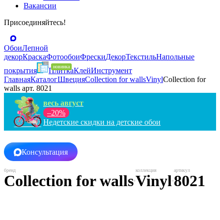
Вакансии
Присоединяйтесь!
Обои
Лепной
декор
Краска
Фотообои
Фрески
Декор
Текстиль
Напольные
покрытия
Плитка
Клей
Инструмент
Главная
Каталог
Швеция
Collection for walls
Vinyl
Collection for
walls арт. 8021
весь август
–20%
Недетские скидки на детские обои
Консультация
Collection for walls
Vinyl
8021