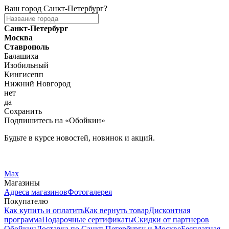
Ваш город
Санкт-Петербург
?
Санкт-Петербург
Москва
Ставрополь
Балашиха
Изобильный
Кингисепп
Нижний Новгород
нет
да
Сохранить
Подпишитесь на «Обойкин»
Будьте в курсе новостей, новинок и акций.
Telegram
Вконтакте
Max
Магазины
Адреса магазинов
Фотогалерея
Покупателю
Как купить и оплатить
Как вернуть товар
Дисконтная
программа
Подарочные сертификаты
Скидки от партнеров
Обойкин
Доставка по Санкт-Петербургу и Москве
Бесплатная