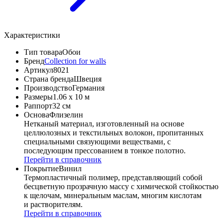
Характеристики
Тип товара
Обои
Бренд
Collection for walls
Артикул
8021
Страна бренда
Швеция
Производство
Германия
Размеры
1.06 x 10 м
Раппорт
32 см
Основа
Флизелин
Нетканый материал, изготовленный на основе
целлюлозных и текстильных волокон, пропитанных
специальными связующими веществами, с
последующим прессованием в тонкое полотно.
Перейти в справочник
Покрытие
Винил
Термопластичный полимер, представляющий собой
бесцветную прозрачную массу с химической стойкостью
к щелочам, минеральным маслам, многим кислотам
и растворителям.
Перейти в справочник