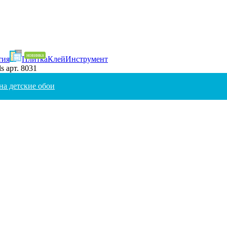
тия
Плитка
Клей
Инструмент
ls арт. 8031
на детские обои