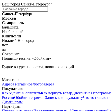
Ваш город
Санкт-Петербург
?
Санкт-Петербург
Москва
Ставрополь
Балашиха
Изобильный
Кингисепп
Нижний Новгород
нет
да
Сохранить
Подпишитесь на «Обойкин»
Будьте в курсе новостей, новинок и акций.
Telegram
Магазины
Адреса магазинов
Фотогалерея
Покупателю
Как купить и оплатить
Как вернуть товар
Дисконтная программ
России
Обойкин сервис
Запись к консультанту
Что-то пошло не
Дизайнерам
Партнёрам
Предложить товар
Предложить аренду
Юридическим лицам
Фр