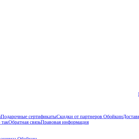
Вконтакте
а
Подарочные сертификаты
Скидки от партнеров Обойкин
Достав
 так
Обратная связь
Правовая информация
аншиза Обойкин