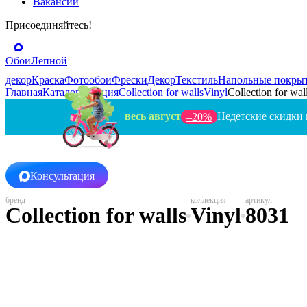
Вакансии
Присоединяйтесь!
Обои
Лепной
декор
Краска
Фотообои
Фрески
Декор
Текстиль
Напольные покры
Главная
Каталог
Швеция
Collection for walls
Vinyl
Collection for wal
весь август
Недетские скидки 
–20%
Консультация
Collection for walls
Vinyl
8031