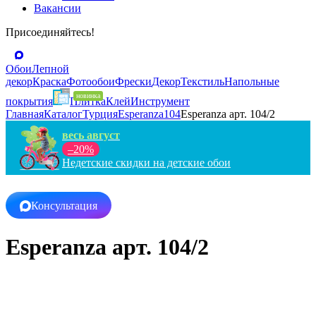
Вакансии
Присоединяйтесь!
Обои
Лепной
декор
Краска
Фотообои
Фрески
Декор
Текстиль
Напольные
покрытия
Плитка
Клей
Инструмент
Главная
Каталог
Турция
Esperanza
104
Esperanza арт. 104/2
весь август
–20%
Недетские скидки на детские обои
Консультация
Esperanza арт. 104/2