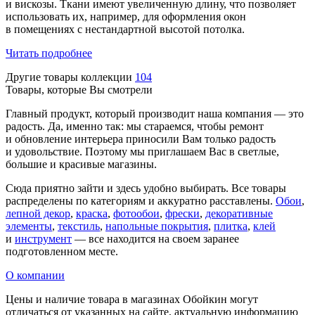
и вискозы. Ткани имеют увеличенную длину, что позволяет
использовать их, например, для оформления окон
в помещениях с нестандартной высотой потолка.
Читать подробнее
Другие товары коллекции
104
Товары, которые Вы смотрели
Главный продукт, который производит наша компания — это
радость. Да, именно так: мы стараемся, чтобы ремонт
и обновление интерьера приносили Вам только радость
и удовольствие. Поэтому мы приглашаем Вас в светлые,
большие и красивые магазины.
Сюда приятно зайти и здесь удобно выбирать. Все товары
распределены по категориям и аккуратно расставлены.
Обои
,
лепной декор
,
краска
,
фотообои
,
фрески
,
декоративные
элементы
,
текстиль
,
напольные покрытия
,
плитка
,
клей
и
инструмент
— все находится на своем заранее
подготовленном месте.
О компании
Цены и наличие товара в магазинах Обойкин могут
отличаться от указанных на сайте, актуальную информацию