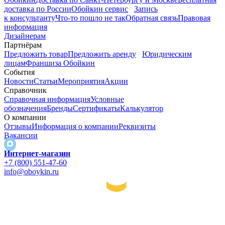
доставка по России
Обойкин сервис
Запись
к консультанту
Что-то пошло не так
Обратная связь
Правовая
информация
Дизайнерам
Партнёрам
Предложить товар
Предложить аренду
Юридическим
лицам
Франшиза Обойкин
События
Новости
Статьи
Мероприятия
Акции
Справочник
Справочная информация
Условные
обозначения
Бренды
Сертификаты
Калькулятор
О компании
Отзывы
Информация о компании
Реквизиты
Вакансии
Интернет-магазин
+7 (800) 551-47-60
info@oboykin.ru