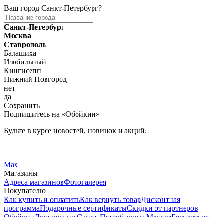
Ваш город
Санкт-Петербург
?
Санкт-Петербург
Москва
Ставрополь
Балашиха
Изобильный
Кингисепп
Нижний Новгород
нет
да
Сохранить
Подпишитесь на «Обойкин»
Будьте в курсе новостей, новинок и акций.
Telegram
Вконтакте
Max
Магазины
Адреса магазинов
Фотогалерея
Покупателю
Как купить и оплатить
Как вернуть товар
Дисконтная
программа
Подарочные сертификаты
Скидки от партнеров
Обойкин
Доставка по Санкт-Петербургу и Москве
Бесплатная