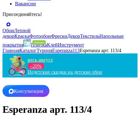
Вакансии
Присоединяйтесь!
Обои
Лепной
декор
Краска
Фотообои
Фрески
Декор
Текстиль
Напольные
покрытия
Плитка
Клей
Инструмент
Главная
Каталог
Турция
Esperanza
113
Esperanza арт. 113/4
весь август
–20%
Недетские скидки на детские обои
Консультация
Esperanza арт. 113/4