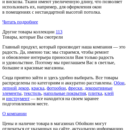
и вискозы. Ткани имеют увеличенную длину, что позволяет
использовать их, например, для оформления окон
в помещениях с нестандартной высотой потолка.
Читать подробнее
Другие товары коллекции
113
Товары, которые Вы смотрели
Главный продукт, который производит наша компания — это
радость. Да, именно так: мы стараемся, чтобы ремонт
и обновление интерьера приносили Вам только радость
и удовольствие. Поэтому мы приглашаем Вас в светлые,
большие и красивые магазины.
Сюда приятно зайти и здесь удобно выбирать. Все товары
распределены по категориям и аккуратно расставлены.
Обои
,
лепной декор
,
краска
,
фотообои
,
фрески
,
декоративные
элементы
,
текстиль
,
напольные покрытия
,
плитка
,
клей
и
инструмент
— все находится на своем заранее
подготовленном месте.
О компании
Цены и наличие товара в магазинах Обойкин могут
отличаться от указанных на сайте, актуальную информацию