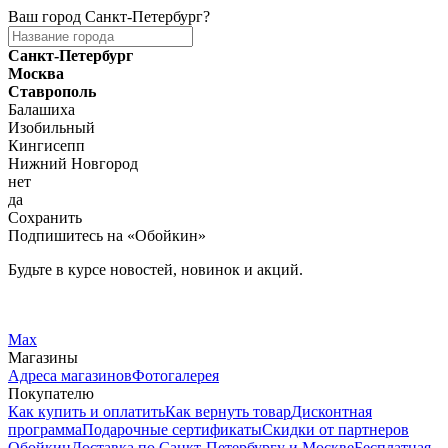
Ваш город
Санкт-Петербург
?
Санкт-Петербург
Москва
Ставрополь
Балашиха
Изобильный
Кингисепп
Нижний Новгород
нет
да
Сохранить
Подпишитесь на «Обойкин»
Будьте в курсе новостей, новинок и акций.
Telegram
Вконтакте
Max
Магазины
Адреса магазинов
Фотогалерея
Покупателю
Как купить и оплатить
Как вернуть товар
Дисконтная
программа
Подарочные сертификаты
Скидки от партнеров
Обойкин
Доставка по Санкт-Петербургу и Москве
Бесплатная