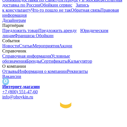
доставка по России
Обойкин сервис
Запись
к консультанту
Что-то пошло не так
Обратная связь
Правовая
информация
Дизайнерам
Партнёрам
Предложить товар
Предложить аренду
Юридическим
лицам
Франшиза Обойкин
События
Новости
Статьи
Мероприятия
Акции
Справочник
Справочная информация
Условные
обозначения
Бренды
Сертификаты
Калькулятор
О компании
Отзывы
Информация о компании
Реквизиты
Вакансии
Интернет-магазин
+7 (800) 551-47-60
info@oboykin.ru