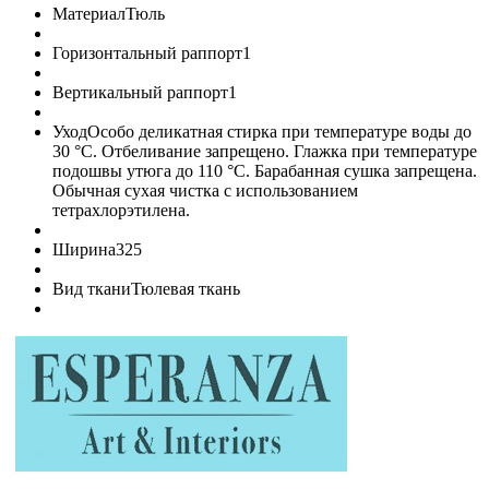
Материал
Тюль
Горизонтальный раппорт
1
Вертикальный раппорт
1
Уход
Особо деликатная стирка при температуре воды до
30 °C. Отбеливание запрещено. Глажка при температуре
подошвы утюга до 110 °C. Барабанная сушка запрещена.
Обычная сухая чистка с использованием
тетрахлорэтилена.
Ширина
325
Вид ткани
Тюлевая ткань