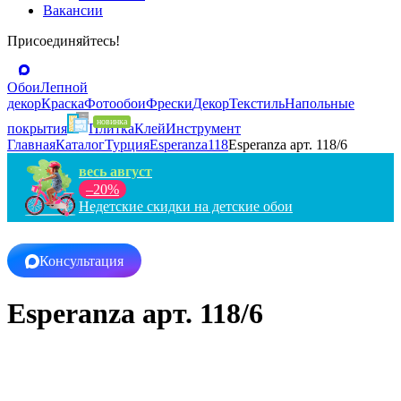
Вакансии
Присоединяйтесь!
Обои
Лепной
декор
Краска
Фотообои
Фрески
Декор
Текстиль
Напольные
покрытия
Плитка
Клей
Инструмент
Главная
Каталог
Турция
Esperanza
118
Esperanza арт. 118/6
весь август
–20%
Недетские скидки на детские обои
Консультация
Esperanza арт. 118/6