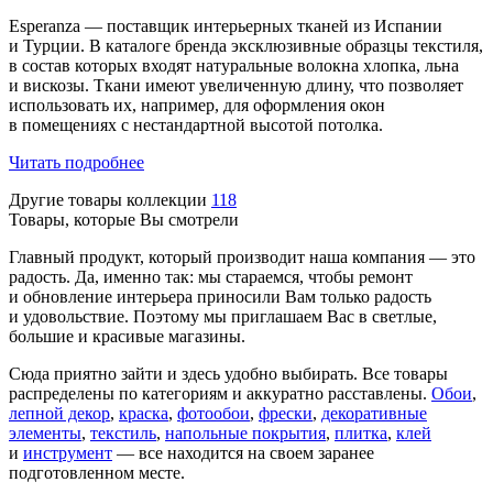
Esperanza — поставщик интерьерных тканей из Испании
и Турции. В каталоге бренда эксклюзивные образцы текстиля,
в состав которых входят натуральные волокна хлопка, льна
и вискозы. Ткани имеют увеличенную длину, что позволяет
использовать их, например, для оформления окон
в помещениях с нестандартной высотой потолка.
Читать подробнее
Другие товары коллекции
118
Товары, которые Вы смотрели
Главный продукт, который производит наша компания — это
радость. Да, именно так: мы стараемся, чтобы ремонт
и обновление интерьера приносили Вам только радость
и удовольствие. Поэтому мы приглашаем Вас в светлые,
большие и красивые магазины.
Сюда приятно зайти и здесь удобно выбирать. Все товары
распределены по категориям и аккуратно расставлены.
Обои
,
лепной декор
,
краска
,
фотообои
,
фрески
,
декоративные
элементы
,
текстиль
,
напольные покрытия
,
плитка
,
клей
и
инструмент
— все находится на своем заранее
подготовленном месте.