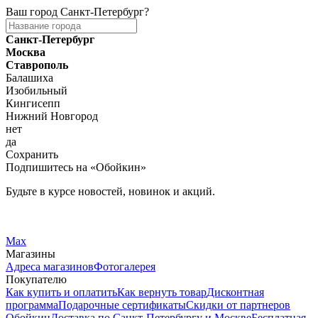
Ваш город
Санкт-Петербург
?
Санкт-Петербург
Москва
Ставрополь
Балашиха
Изобильный
Кингисепп
Нижний Новгород
нет
да
Сохранить
Подпишитесь на «Обойкин»
Будьте в курсе новостей, новинок и акций.
Telegram
Вконтакте
Max
Магазины
Адреса магазинов
Фотогалерея
Покупателю
Как купить и оплатить
Как вернуть товар
Дисконтная
программа
Подарочные сертификаты
Скидки от партнеров
Обойкин
Доставка по Санкт-Петербургу и Москве
Бесплатная