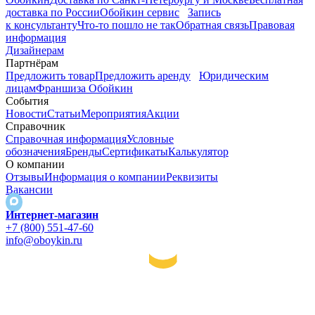
доставка по России
Обойкин сервис
Запись
к консультанту
Что-то пошло не так
Обратная связь
Правовая
информация
Дизайнерам
Партнёрам
Предложить товар
Предложить аренду
Юридическим
лицам
Франшиза Обойкин
События
Новости
Статьи
Мероприятия
Акции
Справочник
Справочная информация
Условные
обозначения
Бренды
Сертификаты
Калькулятор
О компании
Отзывы
Информация о компании
Реквизиты
Вакансии
Интернет-магазин
+7 (800) 551-47-60
info@oboykin.ru