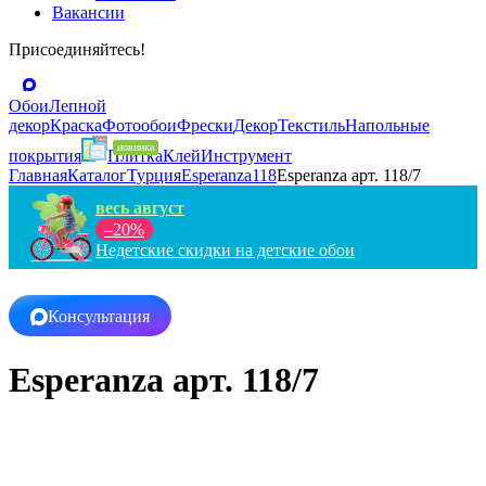
Вакансии
Присоединяйтесь!
Обои
Лепной
декор
Краска
Фотообои
Фрески
Декор
Текстиль
Напольные
покрытия
Плитка
Клей
Инструмент
Главная
Каталог
Турция
Esperanza
118
Esperanza арт. 118/7
весь август
–20%
Недетские скидки на детские обои
Консультация
Esperanza арт. 118/7