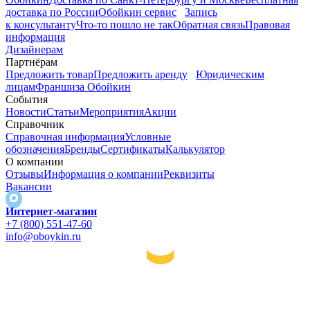
доставка по России
Обойкин сервис
Запись
к консультанту
Что-то пошло не так
Обратная связь
Правовая
информация
Дизайнерам
Партнёрам
Предложить товар
Предложить аренду
Юридическим
лицам
Франшиза Обойкин
События
Новости
Статьи
Мероприятия
Акции
Справочник
Справочная информация
Условные
обозначения
Бренды
Сертификаты
Калькулятор
О компании
Отзывы
Информация о компании
Реквизиты
Вакансии
Интернет-магазин
+7 (800) 551-47-60
info@oboykin.ru