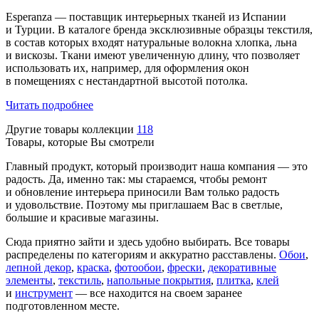
Esperanza — поставщик интерьерных тканей из Испании
и Турции. В каталоге бренда эксклюзивные образцы текстиля,
в состав которых входят натуральные волокна хлопка, льна
и вискозы. Ткани имеют увеличенную длину, что позволяет
использовать их, например, для оформления окон
в помещениях с нестандартной высотой потолка.
Читать подробнее
Другие товары коллекции
118
Товары, которые Вы смотрели
Главный продукт, который производит наша компания — это
радость. Да, именно так: мы стараемся, чтобы ремонт
и обновление интерьера приносили Вам только радость
и удовольствие. Поэтому мы приглашаем Вас в светлые,
большие и красивые магазины.
Сюда приятно зайти и здесь удобно выбирать. Все товары
распределены по категориям и аккуратно расставлены.
Обои
,
лепной декор
,
краска
,
фотообои
,
фрески
,
декоративные
элементы
,
текстиль
,
напольные покрытия
,
плитка
,
клей
и
инструмент
— все находится на своем заранее
подготовленном месте.