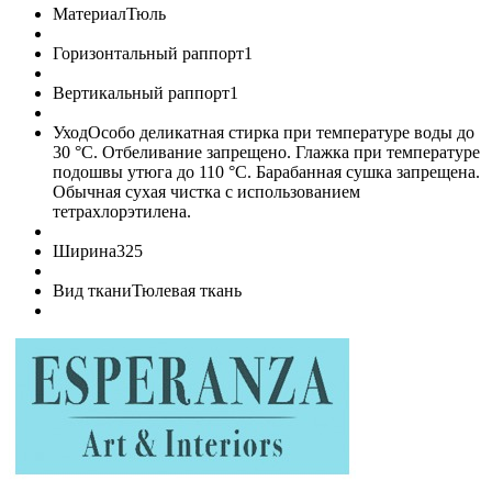
Материал
Тюль
Горизонтальный раппорт
1
Вертикальный раппорт
1
Уход
Особо деликатная стирка при температуре воды до
30 °C. Отбеливание запрещено. Глажка при температуре
подошвы утюга до 110 °C. Барабанная сушка запрещена.
Обычная сухая чистка с использованием
тетрахлорэтилена.
Ширина
325
Вид ткани
Тюлевая ткань