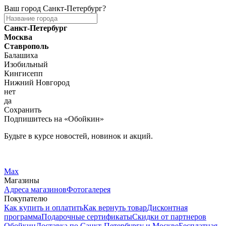
Ваш город
Санкт-Петербург
?
Санкт-Петербург
Москва
Ставрополь
Балашиха
Изобильный
Кингисепп
Нижний Новгород
нет
да
Сохранить
Подпишитесь на «Обойкин»
Будьте в курсе новостей, новинок и акций.
Telegram
Вконтакте
Max
Магазины
Адреса магазинов
Фотогалерея
Покупателю
Как купить и оплатить
Как вернуть товар
Дисконтная
программа
Подарочные сертификаты
Скидки от партнеров
Обойкин
Доставка по Санкт-Петербургу и Москве
Бесплатная