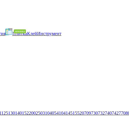
тия
Плитка
Клей
Инструмент
1
125
130
140
152
200
250
310
405
410
414
515
520
709
730
732
740
742
770
8