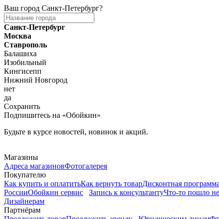
Ваш город
Санкт-Петербург
?
Санкт-Петербург
Москва
Ставрополь
Балашиха
Изобильный
Кингисепп
Нижний Новгород
нет
да
Сохранить
Подпишитесь на «Обойкин»
Будьте в курсе новостей, новинок и акций.
Telegram
Магазины
Адреса магазинов
Фотогалерея
Покупателю
Как купить и оплатить
Как вернуть товар
Дисконтная программ
России
Обойкин сервис
Запись к консультанту
Что-то пошло не
Дизайнерам
Партнёрам
Предложить товар
Предложить аренду
Юридическим лицам
Фр