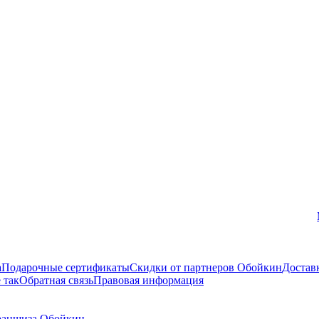
Вконтакте
а
Подарочные сертификаты
Скидки от партнеров Обойкин
Достав
 так
Обратная связь
Правовая информация
аншиза Обойкин