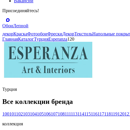
Вакансии
Присоединяйтесь!
Обои
Лепной
декор
Краска
Фотообои
Фрески
Декор
Текстиль
Напольные покры
Главная
Каталог
Турция
Esperanza
120
Турция
Все коллекции бренда
100
101
102
103
104
105
106
107
108
111
113
114
115
116
117
118
119
120
12
коллекция