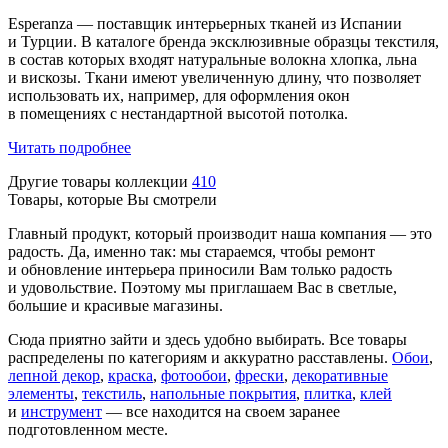
Esperanza — поставщик интерьерных тканей из Испании
и Турции. В каталоге бренда эксклюзивные образцы текстиля,
в состав которых входят натуральные волокна хлопка, льна
и вискозы. Ткани имеют увеличенную длину, что позволяет
использовать их, например, для оформления окон
в помещениях с нестандартной высотой потолка.
Читать подробнее
Другие товары коллекции
410
Товары, которые Вы смотрели
Главный продукт, который производит наша компания — это
радость. Да, именно так: мы стараемся, чтобы ремонт
и обновление интерьера приносили Вам только радость
и удовольствие. Поэтому мы приглашаем Вас в светлые,
большие и красивые магазины.
Сюда приятно зайти и здесь удобно выбирать. Все товары
распределены по категориям и аккуратно расставлены.
Обои
,
лепной декор
,
краска
,
фотообои
,
фрески
,
декоративные
элементы
,
текстиль
,
напольные покрытия
,
плитка
,
клей
и
инструмент
— все находится на своем заранее
подготовленном месте.