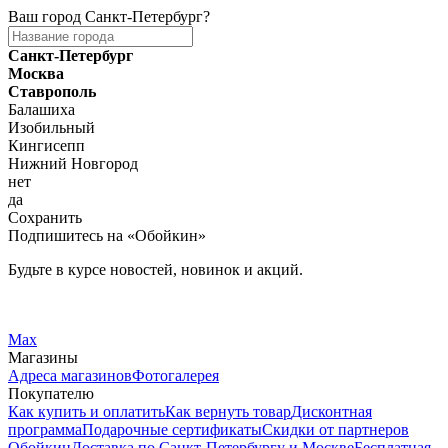
Ваш город
Санкт-Петербург
?
Санкт-Петербург
Москва
Ставрополь
Балашиха
Изобильный
Кингисепп
Нижний Новгород
нет
да
Сохранить
Подпишитесь на «Обойкин»
Будьте в курсе новостей, новинок и акций.
Telegram
Вконтакте
Max
Магазины
Адреса магазинов
Фотогалерея
Покупателю
Как купить и оплатить
Как вернуть товар
Дисконтная
программа
Подарочные сертификаты
Скидки от партнеров
Обойкин
Доставка по Санкт-Петербургу и Москве
Бесплатная