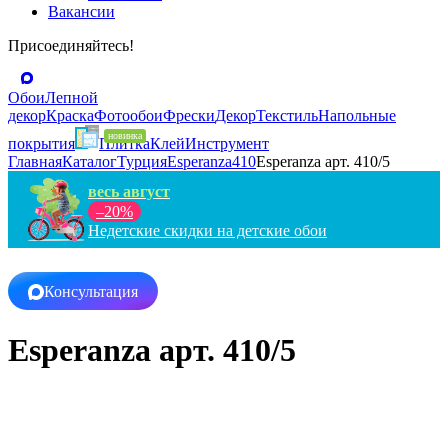
Вакансии
Присоединяйтесь!
Обои
Лепной
декор
Краска
Фотообои
Фрески
Декор
Текстиль
Напольные
покрытия
Плитка
Клей
Инструмент
Главная
Каталог
Турция
Esperanza
410
Esperanza арт. 410/5
весь август
–20%
Недетские скидки на детские обои
Консультация
Esperanza арт. 410/5