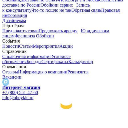
доставка по России
Обойкин сервис
Запись
к консультанту
Что-то пошло не так
Обратная связь
Правовая
информация
Дизайнерам
Партнёрам
Предложить товар
Предложить аренду
Юридическим
лицам
Франшиза Обойкин
События
Новости
Статьи
Мероприятия
Акции
Справочник
Справочная информация
Условные
обозначения
Бренды
Сертификаты
Калькулятор
О компании
Отзывы
Информация о компании
Реквизиты
Вакансии
Интернет-магазин
+7 (800) 551-47-60
info@oboykin.ru