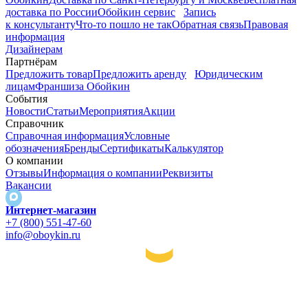
доставка по России
Обойкин сервис
Запись
к консультанту
Что-то пошло не так
Обратная связь
Правовая
информация
Дизайнерам
Партнёрам
Предложить товар
Предложить аренду
Юридическим
лицам
Франшиза Обойкин
События
Новости
Статьи
Мероприятия
Акции
Справочник
Справочная информация
Условные
обозначения
Бренды
Сертификаты
Калькулятор
О компании
Отзывы
Информация о компании
Реквизиты
Вакансии
Интернет-магазин
+7 (800) 551-47-60
info@oboykin.ru