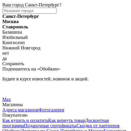
Ваш город
Санкт-Петербург
?
Санкт-Петербург
Москва
Ставрополь
Балашиха
Изобильный
Кингисепп
Нижний Новгород
нет
да
Сохранить
Подпишитесь на «Обойкин»
Будьте в курсе новостей, новинок и акций.
Telegram
Вконтакте
Max
Магазины
Адреса магазинов
Фотогалерея
Покупателю
Как купить и оплатить
Как вернуть товар
Дисконтная
программа
Подарочные сертификаты
Скидки от партнеров
Обойкин
Доставка по Санкт-Петербургу и Москве
Бесплатная