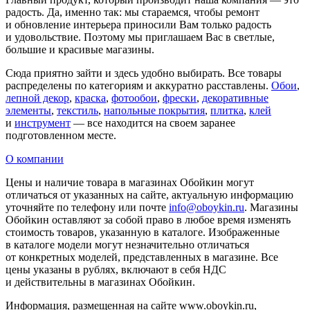
радость. Да, именно так: мы стараемся, чтобы ремонт
и обновление интерьера приносили Вам только радость
и удовольствие. Поэтому мы приглашаем Вас в светлые,
большие и красивые магазины.
Сюда приятно зайти и здесь удобно выбирать. Все товары
распределены по категориям и аккуратно расставлены.
Обои
,
лепной декор
,
краска
,
фотообои
,
фрески
,
декоративные
элементы
,
текстиль
,
напольные покрытия
,
плитка
,
клей
и
инструмент
— все находится на своем заранее
подготовленном месте.
О компании
Цены и наличие товара в магазинах Обойкин могут
отличаться от указанных на сайте, актуальную информацию
уточняйте по телефону или почте
info@oboykin.ru
. Магазины
Обойкин оставляют за собой право в любое время изменять
стоимость товаров, указанную в каталоге. Изображенные
в каталоге модели могут незначительно отличаться
от конкретных моделей, представленных в магазине. Все
цены указаны в рублях, включают в себя НДС
и действительны в магазинах Обойкин.
Информация, размещенная на сайте www.oboykin.ru,