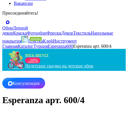
Вакансии
Присоединяйтесь!
Обои
Лепной
декор
Краска
Фотообои
Фрески
Декор
Текстиль
Напольные
покрытия
Плитка
Клей
Инструмент
Главная
Каталог
Турция
Esperanza
600
Esperanza арт. 600/4
весь август
–20%
Недетские скидки на детские обои
Консультация
Esperanza арт. 600/4