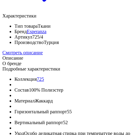
Характеристики
Тип товара
Ткани
Бренд
Esperanza
Артикул
725/4
Производство
Турция
Смотреть описание
Описание
О бренде
Подробные характеристики
Коллекция
725
Состав
100% Полиэстер
Материал
Жаккард
Горизонтальный раппорт
55
Вертикальный раппорт
52
Уход
Особо деликатная стирка при температуре воды до