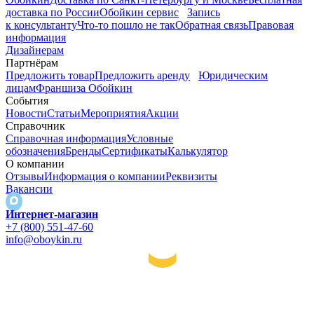
доставка по России
Обойкин сервис
Запись
к консультанту
Что-то пошло не так
Обратная связь
Правовая
информация
Дизайнерам
Партнёрам
Предложить товар
Предложить аренду
Юридическим
лицам
Франшиза Обойкин
События
Новости
Статьи
Мероприятия
Акции
Справочник
Справочная информация
Условные
обозначения
Бренды
Сертификаты
Калькулятор
О компании
Отзывы
Информация о компании
Реквизиты
Вакансии
Интернет-магазин
+7 (800) 551-47-60
info@oboykin.ru