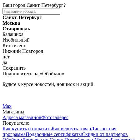
Ваш город
Санкт-Петербург
?
Санкт-Петербург
Москва
Ставрополь
Балашиха
Изобильный
Кингисепп
Нижний Новгород
нет
да
Сохранить
Подпишитесь на «Обойкин»
Будьте в курсе новостей, новинок и акций.
Telegram
Вконтакте
Max
Магазины
Адреса магазинов
Фотогалерея
Покупателю
Как купить и оплатить
Как вернуть товар
Дисконтная
программа
Подарочные сертификаты
Скидки от партнеров
Обойкин
Доставка по Санкт-Петербургу и Москве
Бесплатная