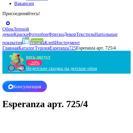
Вакансии
Присоединяйтесь!
Обои
Лепной
декор
Краска
Фотообои
Фрески
Декор
Текстиль
Напольные
покрытия
Плитка
Клей
Инструмент
Главная
Каталог
Турция
Esperanza
725
Esperanza арт. 725/4
весь август
–20%
Недетские скидки на детские обои
Консультация
Esperanza арт. 725/4