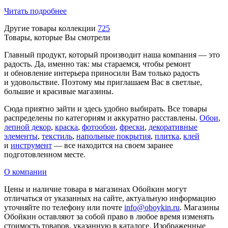
Читать подробнее
Другие товары коллекции
725
Товары, которые Вы смотрели
Главный продукт, который производит наша компания — это
радость. Да, именно так: мы стараемся, чтобы ремонт
и обновление интерьера приносили Вам только радость
и удовольствие. Поэтому мы приглашаем Вас в светлые,
большие и красивые магазины.
Сюда приятно зайти и здесь удобно выбирать. Все товары
распределены по категориям и аккуратно расставлены.
Обои
,
лепной декор
,
краска
,
фотообои
,
фрески
,
декоративные
элементы
,
текстиль
,
напольные покрытия
,
плитка
,
клей
и
инструмент
— все находится на своем заранее
подготовленном месте.
О компании
Цены и наличие товара в магазинах Обойкин могут
отличаться от указанных на сайте, актуальную информацию
уточняйте по телефону или почте
info@oboykin.ru
. Магазины
Обойкин оставляют за собой право в любое время изменять
стоимость товаров, указанную в каталоге. Изображенные