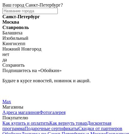
Ваш город
Санкт-Петербург
?
Санкт-Петербург
Москва
Ставрополь
Балашиха
Изобильный
Кингисепп
Нижний Новгород
нет
да
Сохранить
Подпишитесь на «Обойкин»
Будьте в курсе новостей, новинок и акций.
Telegram
Вконтакте
Max
Магазины
Адреса магазинов
Фотогалерея
Покупателю
Как купить и оплатить
Как вернуть товар
Дисконтная
программа
Подарочные сертификаты
Скидки от партнеров
Обойкин
Доставка по Санкт-Петербургу и Москве
Бесплатная