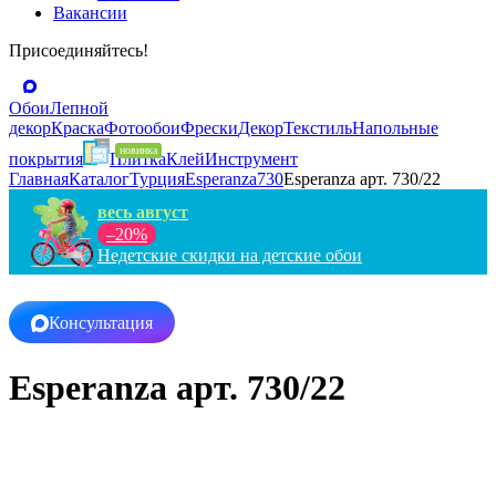
Вакансии
Присоединяйтесь!
Обои
Лепной
декор
Краска
Фотообои
Фрески
Декор
Текстиль
Напольные
покрытия
Плитка
Клей
Инструмент
Главная
Каталог
Турция
Esperanza
730
Esperanza арт. 730/22
весь август
–20%
Недетские скидки на детские обои
Консультация
Esperanza арт. 730/22