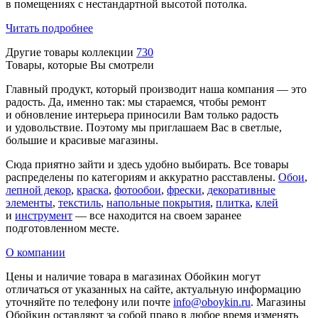
в помещениях с нестандартной высотой потолка.
Читать подробнее
Другие товары коллекции
730
Товары, которые Вы смотрели
Главный продукт, который производит наша компания — это
радость. Да, именно так: мы стараемся, чтобы ремонт
и обновление интерьера приносили Вам только радость
и удовольствие. Поэтому мы приглашаем Вас в светлые,
большие и красивые магазины.
Сюда приятно зайти и здесь удобно выбирать. Все товары
распределены по категориям и аккуратно расставлены.
Обои
,
лепной декор
,
краска
,
фотообои
,
фрески
,
декоративные
элементы
,
текстиль
,
напольные покрытия
,
плитка
,
клей
и
инструмент
— все находится на своем заранее
подготовленном месте.
О компании
Цены и наличие товара в магазинах Обойкин могут
отличаться от указанных на сайте, актуальную информацию
уточняйте по телефону или почте
info@oboykin.ru
. Магазины
Обойкин оставляют за собой право в любое время изменять