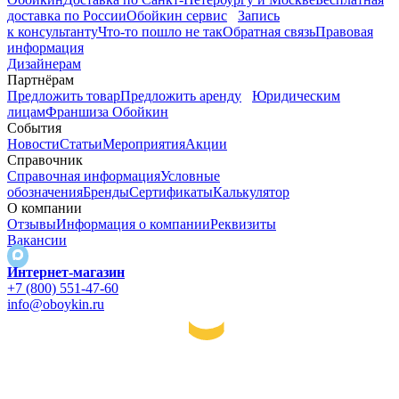
доставка по России
Обойкин сервис
Запись
к консультанту
Что-то пошло не так
Обратная связь
Правовая
информация
Дизайнерам
Партнёрам
Предложить товар
Предложить аренду
Юридическим
лицам
Франшиза Обойкин
События
Новости
Статьи
Мероприятия
Акции
Справочник
Справочная информация
Условные
обозначения
Бренды
Сертификаты
Калькулятор
О компании
Отзывы
Информация о компании
Реквизиты
Вакансии
Интернет-магазин
+7 (800) 551-47-60
info@oboykin.ru