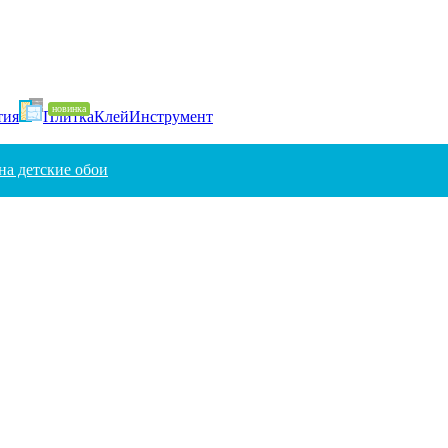
тия
Плитка
Клей
Инструмент
на детские обои