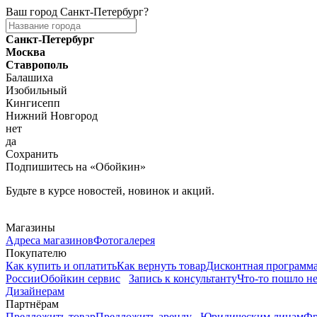
Ваш город
Санкт-Петербург
?
Санкт-Петербург
Москва
Ставрополь
Балашиха
Изобильный
Кингисепп
Нижний Новгород
нет
да
Сохранить
Подпишитесь на «Обойкин»
Будьте в курсе новостей, новинок и акций.
Telegram
Магазины
Адреса магазинов
Фотогалерея
Покупателю
Как купить и оплатить
Как вернуть товар
Дисконтная программ
России
Обойкин сервис
Запись к консультанту
Что-то пошло не
Дизайнерам
Партнёрам
Предложить товар
Предложить аренду
Юридическим лицам
Фр