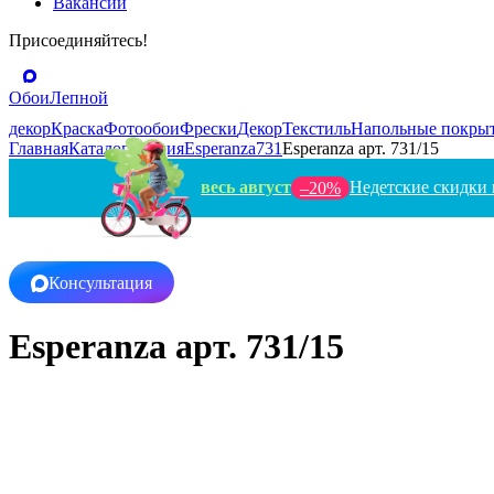
Вакансии
Присоединяйтесь!
Обои
Лепной
декор
Краска
Фотообои
Фрески
Декор
Текстиль
Напольные покры
Главная
Каталог
Турция
Esperanza
731
Esperanza арт. 731/15
весь август
Недетские скидки 
–20%
Консультация
Esperanza арт. 731/15