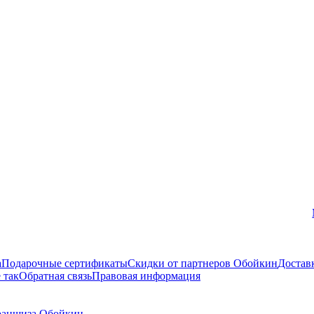
Вконтакте
а
Подарочные сертификаты
Скидки от партнеров Обойкин
Достав
 так
Обратная связь
Правовая информация
аншиза Обойкин