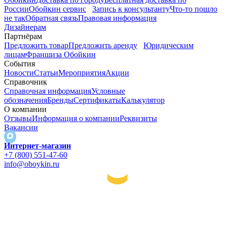
России
Обойкин сервис
Запись к консультанту
Что-то пошло
не так
Обратная связь
Правовая информация
Дизайнерам
Партнёрам
Предложить товар
Предложить аренду
Юридическим
лицам
Франшиза Обойкин
События
Новости
Статьи
Мероприятия
Акции
Справочник
Справочная информация
Условные
обозначения
Бренды
Сертификаты
Калькулятор
О компании
Отзывы
Информация о компании
Реквизиты
Вакансии
Интернет-магазин
+7 (800) 551-47-60
info@oboykin.ru