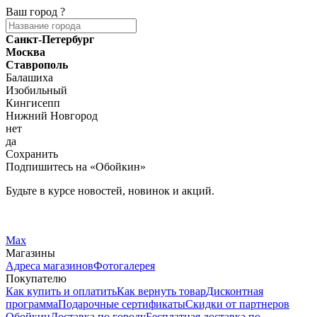
Ваш город
?
Санкт-Петербург
Москва
Ставрополь
Балашиха
Изобильный
Кингисепп
Нижний Новгород
нет
да
Сохранить
Подпишитесь на «Обойкин»
Будьте в курсе новостей, новинок и акций.
Telegram
Вконтакте
Max
Магазины
Адреса магазинов
Фотогалерея
Покупателю
Как купить и оплатить
Как вернуть товар
Дисконтная
программа
Подарочные сертификаты
Скидки от партнеров
Обойкин
Доставка по городу
Бесплатная доставка по